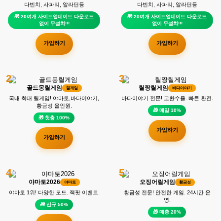
다빈치, 사파리, 알라딘등
다빈치, 사파리, 알라딘등
🎁 20여개 사이트업데이트 다운로드
🎁 20여개 사이트업데이트 다운로드
없이 무설치!!!
없이 무설치!!!
가입하기
가입하기
2
3
골드몽릴게임
릴짱릴게임
릴게임
바다이야기
국내 최대 릴게임! 야마토,바다이야기,
바다이야기 전문! 고환수율. 빠른 환전.
황금성 올인원.
🎁 매일 10%
🎁 첫충 100%
가입하기
가입하기
4
5
야마토2026
오징어릴게임
야마토
황금성
야마토 1위! 다양한 모드. 잭팟 이벤트.
황금성 전문! 안전한 게임. 24시간 운
영.
🎁 신규 50%
🎁 매충 20%