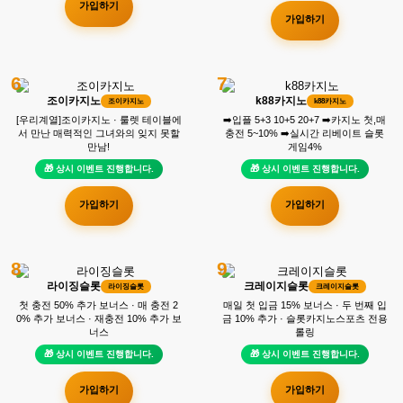
가입하기
가입하기
6
7
조이카지노
k88카지노
조이카지노
k88카지노
[우리계열]조이카지노 · 룰렛 테이블에
➡️입플 5+3 10+5 20+7 ➡️카지노 첫,매
서 만난 매력적인 그녀와의 잊지 못할
충전 5~10% ➡️실시간 리베이트 슬롯
만남!
게임4%
🎁 상시 이벤트 진행합니다.
🎁 상시 이벤트 진행합니다.
가입하기
가입하기
8
9
라이징슬롯
크레이지슬롯
라이징슬롯
크레이지슬롯
첫 충전 50% 추가 보너스 · 매 충전 2
매일 첫 입금 15% 보너스 · 두 번째 입
0% 추가 보너스 · 재충전 10% 추가 보
금 10% 추가 · 슬롯카지노스포츠 전용
너스
롤링
🎁 상시 이벤트 진행합니다.
🎁 상시 이벤트 진행합니다.
가입하기
가입하기