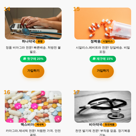
14
15
하나약국
정력원
종합
시알리스
정품 비아그라 전문! 빠른배송. 처방전 불
시알리스,레비트라 전문! 당일배송. 비밀
필요.
포장.
🎁 첫구매 20%
🎁 재구매 15%
가입하기
가입하기
16
17
맥스비아
비아약국
제네릭
천연제품
카마그라,제네릭 전문! 저렴한 가격. 안전
천연 발기제 전문! 부작용 없음. 장기복용
결제.
가능.