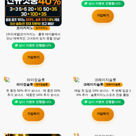
🎁 상시 이벤트 진행합니다.
가입하기
조이카지노
조이카지노
[우리계열]조이카지노 · 룰렛 테이블에서
만난 매력적인 그녀와의 잊지 못할 만남!
🎁 상시 이벤트 진행합니다.
가입하기
8
9
라이징슬롯
크레이지슬롯
라이징슬롯
크레이지슬롯
첫 충전 50% 추가 보너스 · 매 충전 20%
매일 첫 입금 15% 보너스 · 두 번째 입금 1
추가 보너스 · 재충전 10% 추가 보너스
0% 추가 · 슬롯카지노스포츠 전용 롤링
🎁 상시 이벤트 진행합니다.
🎁 상시 이벤트 진행합니다.
가입하기
가입하기
10
11