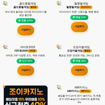
2
3
골드몽릴게임
릴짱릴게임
릴게임
바다이야기
국내 최대 릴게임! 야마토,바다이야기,황
바다이야기 전문! 고환수율. 빠른 환전.
금성 올인원.
🎁 매일 10%
🎁 첫충 100%
가입하기
가입하기
4
5
야마토2026
오징어릴게임
야마토
황금성
야마토 1위! 다양한 모드. 잭팟 이벤트.
황금성 전문! 안전한 게임. 24시간 운영.
🎁 신규 50%
🎁 매충 20%
가입하기
가입하기
6
7
k88카지노
k88카지노
➡️입플 5+3 10+5 20+7 ➡️카지노 첫,매충
전 5~10% ➡️실시간 리베이트 슬롯게임
4%